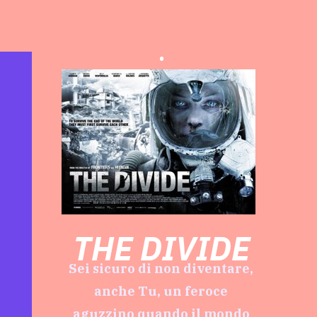
.
THE DIVIDE
Sei sicuro di non diventare,
anche Tu, un feroce
aguzzino quando il mondo