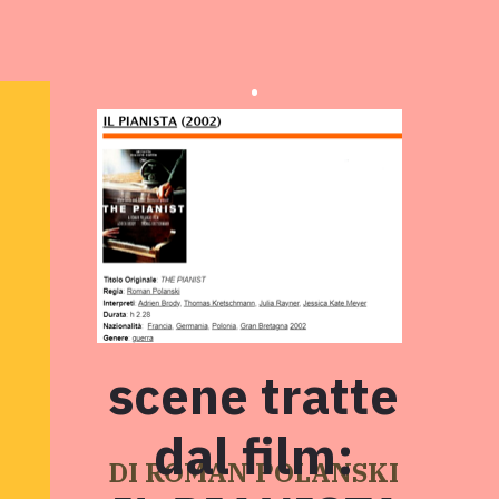
.
scene tratte
dal film:
DI ROMAN POLANSKI